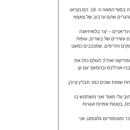
קייג'נים הוא כינויים של מהגרים מקנדה הצרפתית שהגיעו אל לואיזיאנה בסוף המאה ה- 18. הם נקראו
המהגרים שהם ערבוב של צאצאי
יאניים – יצר בלואיזיאנה
ם עשירים של בשרים, עופות
תוקים וחריפים, שמככבים כמעט
יקאי ואח"כ לעולם כולו את
יו אורלינס ובהמשך עם קו
 שמות שונים כמו: תבלין קייג'ן,
וב עלי מאוד ואני משתמש בו
, בטטות אפויות ועוגיות
 ומונוסודיום גלוטמט, אני