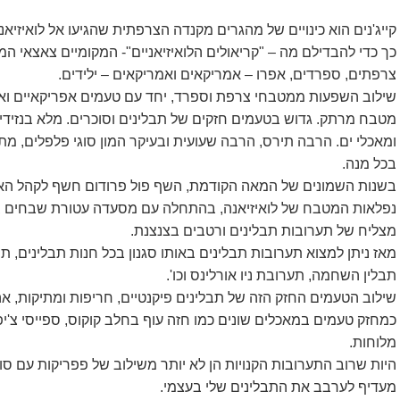
כך כדי להבדילם מה – "קריאולים הלואיזיאניים"- המקומיים צאצאי 
צרפתים, ספרדים, אפרו – אמריקאים ואמריקאים – ילידים.
שילוב השפעות ממטבחי צרפת וספרד, יחד עם טעמים אפריקאיים ואינד
מטבח מרתק. גדוש בטעמים חזקים של תבלינים וסוכרים. מלא בנזידי
ומאכלי ים. הרבה תירס, הרבה שעועית ובעיקר המון סוגי פלפלים, מ
בכל מנה.
בשנות השמונים של המאה הקודמת, השף פול פרודום חשף לקהל האמר
נפלאות המטבח של לואיזיאנה, בהתחלה עם מסעדה עטורת שבחים בנ
מצליח של תערובות תבלינים ורטבים בצנצנת.
מאז ניתן למצוא תערובות תבלינים באותו סגנון בכל חנות תבלינים, תחת
תבלין השחמה, תערובת ניו אורלינס וכו'.
שילוב הטעמים החזק הזה של תבלינים פיקנטיים, חריפות ומתיקות, אה
כמחזק טעמים במאכלים שונים כמו חזה עוף בחלב קוקוס, ספייסי צ'יפס
מלוחות.
היות שרוב התערובות הקנויות הן לא יותר משילוב של פפריקות עם סוכר
מעדיף לערבב את התבלינים שלי בעצמי.