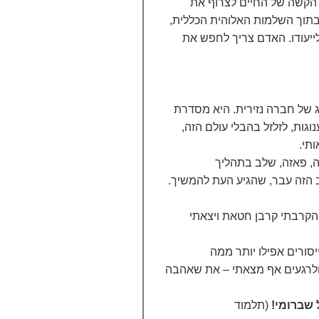
ה הקשה של החיים לצרוף את
תוך השלמות האלוהית הכללית,
לייעודו. האדם צריך לחפש את
 של חברה נזירית. היא מסדרת
גות, לזלזל בהבלי עולם הזה,
תי.
ה, פאזה, שלב בתהליך
 הזה עבר, שהגיע העת להמשיך.
 הקרבתי קרבן חטאת ויצאתי
סורים אפילו יותר ממה
 ולרגעים אף מצאתי – את שאהבה
ל שברומי!
(תלמוד