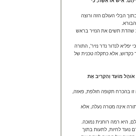
ֵיהֶם: אִישׁ אוֹ אִשָּׁה, כִּי
תוך הבלי העולם הזה ורוצה
הבורא.
ת שהדת תשים את הנזיר בראש
יפליא לנדור נדר נזיר', התורה
יר כקדוש, אלא כתקלה טכנית של
ַח אֹוהֶל מוֹעֵד וְהִקְרִיב אֶת
זו בהכרח תקופה חולפת, פאזה,
תורה אינה מטרה נעלה, אלא
, היא רמה רוחנית נמוכה.
 נועד לחיות, לתעות בתוך