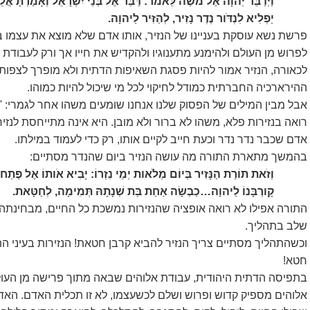
וַיְדַבֵּר יְהוָה אֶל מֹשֶׁה לֵּאמֹר: דַּבֵּר אֶל בְּנֵי יִשְׂרָאֵל וְאָמַרְתָּ אֲל
יַפְלִיא לִנְדֹּור נֶדֶר נָזִיר, לְהַזִּיר לַיהוָה.
פרשת נשא עוסקת בעניינו של הנזיר, אותו אדם שלא מוצא את עצמו ב
לפרוש מן העולם ולהימנע מתענוגיו ולהקדיש את חייו אך ורק לעבודת 
לכאורה, הנזיר אמור להיות פסגת השאיפות הדתית ולא מופרך לצפו
ההירארכיה החברתית כמודל לחיקוי לכל מי שיכול להיות כמוהו.
אבל מבין המילים של הפסוק שלנו אנחנו שומעים משהו אחר לגמרי: 'כי 
רואה בנזירות פלא, משהו לא ברור ולא מובן. היא אינה מתייחסת לנז
אדם שכבר נדר נדר וכעת חייב לקיים אותו, רק כדי לעמוד במילתו.
בהמשך מתארת התורה מה עושה הנזיר ביום שהנדר מסתיים:
וְזֹאת תּוֹרַת הַנָּזִיר בְּיוֹם מְלֹאות יְמֵי נִזְרוֹ: יָבִיא אֹותוֹ אֶל פֶּת
קָורְבָּנוֹ לַיהוָה…כַבְשָׂה אַחַת בַּת שְׁנָתָהּ תְּמִימָה, לְחַטָּאת.
התורה אפילו לא רואה אופציה שהנזירות נמשכת כל החיים, מבחינתה 
שלב בתהליך.
וכשהתהליך מסתיים צריך הנזיר להביא קרבן חטאת! הנזירות בעיני ה
חטא!
בתפיסה הדתית היהודית, עבודת אלוהים שבאה מתוך פרישה מן העולם
אלוהים מספיק קדוש ופרוש ושלם לכשעצמו, לא זו תכלית האדם. האדם