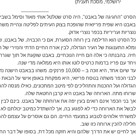
ירושלמי, מסכת תענית)
__________
הסרט "החגיגה של באבט", היה סרט שטלטל אותי מאוד וסימל בשביל
באבט היא שפית פריזאית שהופכת בצוק העיתים לפליטה ונהיית משר
נוצריות ועריריות בכפר נוצרי אדוק.
כל הסרט הוא הדילמה בין רוחה הסוערת, אם כי הכבויה, של באבט, ש
ומלא התענוגות של העיר הגדולה, לבין אורח החיים הדתי והנזירי של 
חיה. בהבנתה כי אלה הם חייה הנוכחיים, באבט שוקעת אל תוך שגר
ויחד עם פריז בדמות כרטיס לוטו אותו היא ממלאה מדי שנה.
עד שיום אחד, היא זוכה ב – 10,000 פרנקים. משהו
לבני הכפר משתה בנוסח פריזאי, היא מפקחת באופן אישי על הבאת כ
הגדולה ועל ההכנות והתהליכים לפי מיטב המתכונים, כאילו מנסה לה
שרוחו מתה. הארוחה של באבט היא קרבן החטאת שלה.
אך בני הכפר אינם רואים בעין יפה את ארוחתה של באבט. בינם לבי
לבשל את הארוחה כדי לא לפגוע בה, אך להשתדל כמיטב יכולתם לא לי
למשרתי אלוהים לטבוע במנעמי החיים. הם גם אוסרים על עצמם לה
חלילה להכין ארוחה כזו שוב.
אך לחיים יש את הדרך שלהם והיא חזקה מכל דת. בסופו של דבר הח