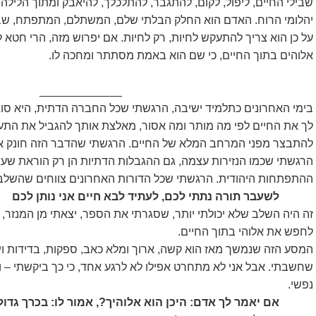
שבילי החיים, ליפול, לקום, להתגבר, להתלכלך, להיאבק ומתוך הליל
יהלומי הרוח. האדם הוא החלק הבלתי שלם, המשתלם, המתפתח, שב
על כן הוא צריך להתעקש לחיות, רק לחיות. אם יפרוש מזה, הרי חטא 
אלוהים בתוך החיים, כי שם הוא באמת מסתתר ומחכה לו.
_____________
בימי האחרונים כתלמיד ישיבה, הרגשתי שכל החברה הדתית, היא סוג
לך את החיים לפי מה מותר ומה אסור, מאלצת אותך להגביל את התענו
להתבצר מפני המרחב המלא של החיים. הרגשתי שהדבר הזה חונק או
הרגשתי שכמו הנזירות עצמה, גם ההגבלות הדתיות הן רק הוראת שע
ההתפתחות היהודית. הרגשתי שכל הדורות האחרונים צווחים שהשלב
לשעבר תורה נתתי לכם, לעתיד לבא חיים אני נותן לכם
זה היה השלב שלא יכולתי יותר, שסגרתי את הספר, יצאתי מן המנזר,
לחפש את אלוהי בתוך החיים.
המסע הזה שנמשך מאז הוא קשה, ארוך ומלא כאב, ספקות, בדידות ויי
שחשבתי. אבל אני לא מתחרט אפילו לא לרגע אחד, כי כך ביקשתי –
נפשי.
אם יאמר לך אדם: היכן הוא אלוהיך?, אמור לו: בכרך גדו