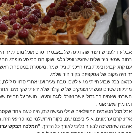
אבל עוד לפני שידעתי שהחגיגה של באבט זה סרט אוכל מופתי, זה הי
רחוב שמאי בירושלים שהגיש וופל בלגי ושוקו חם בביצוע מופתי. הח
עם קהל קבוע ובעלת בית חייכנית, נילי שמה, מעוטרת במטפחת ראש וב
זה היה מקום של אסקפיזם בקור הירושלמי.
כמעט בכל שבוע הייתי מגיע לשם, טבח צעיר ועני אחרי סרוויס לילה, א
מתיקות שטרם פגשת
י ועומקים של שוקולד שלא ידעתי שקיימים. אחרי
חשבתי שאהיה רב גדול. יושב ואוכל ולוגם ומעשן, חושב על החיים שעוד
ומדמיין שאני אומן.
אבל מכל הטעמים המופלאים שנילי הגישה שם, היה טעם אחד שקסם לי
אליו: קרם ערמונים. אולי בעצם שם, בקור הירושלמי כמו פריזאי הזה
אהבה שהמשיכה לבעור בליבי לאורך כל הדרך.
"המלכה תבקש ערמ