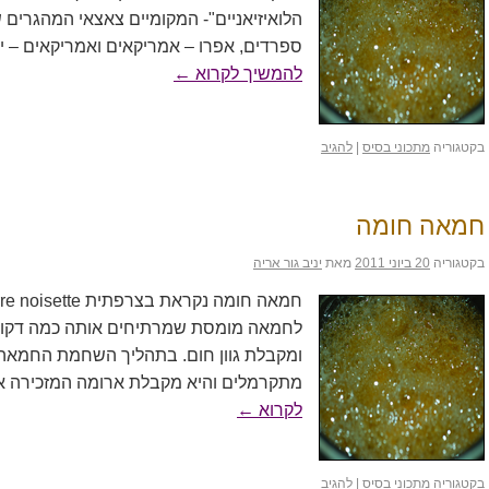
הלואיזיאניים"- המקומיים צאצאי המהגרים
ספרדים, אפרו – אמריקאים ואמריקאים – י
להמשיך לקרוא
←
בקטגוריה
מתכוני בסיס
|
להגיב
חמאה חומה
בקטגוריה
20 ביוני 2011
מאת
יניב גור אריה
לחמאה מומסת שמרתיחים אותה כמה דקות
ומקבלת גוון חום. בתהליך השחמת החמאה 
מתקרמלים והיא מקבלת ארומה המזכירה אג
לקרוא
←
בקטגוריה
מתכוני בסיס
|
להגיב