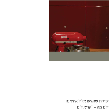
לק
רפתית שהגיעו אל לואיזיאנה
די להבדילם מה – "קריאולים