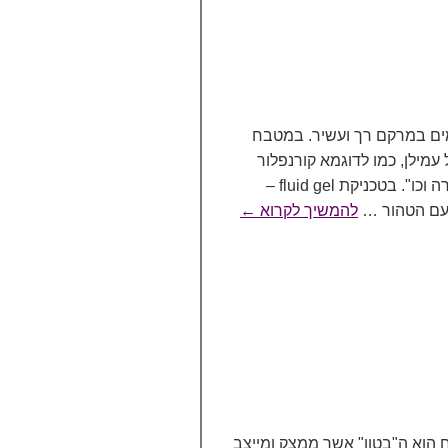
מים במרקם רך ועשיר. במטבח
מילן, כמו לדוגמא קורנפלור
בקרם פטיסייר או עמילן תפוח האדמה בפירה וכו". בטכניקת fluid gel –
טעם הטהור …
להמשיך לקרוא
←
 הוא ה"בטון" אשר ממצק ומייצב