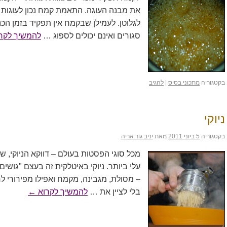
את מבנה העוגה. התאמת קמח נכון לעוגות ועו
לגלוטן. לעמילן שבקמח אין תפקיד בזמן הכנת
סגורים ואינם יכולים לספוג …
להמשיך לקר
בקטגוריה
מתכוני בסיס
|
להגיב
ניוקי
בקטגוריה
5 ביוני 2011
מאת
יניב גור אריה
מכל סוגי הפסטות בעולם – דווקא הניוקי,
עלי ביותר. ניוקי באיטלקית זה בעצם "גושים" 
– מסולת, מגבינה, מקמח ואפילו מפירורי ל
בלי לציין את …
להמשיך לקרוא
←