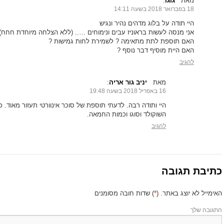
מאת
גוגו
‏:
18 בפברואר 2018 בשעה 14:11
היי תודה על בלוג מדהים נהיר ונגיש
אני מנסה לעשות בראוניז עבים ונימוחים ….. (ללא הצלחה מיוחדת חחח)
האם תוספת לתת מתאימה ? לשמירת לחות גמישות ?
האם היית מוסיף דבר נוסף ?
להגיב
מאת
יניב גור אריה
‏:
16 באפריל 2018 בשעה 19:48
היי ותודה רבה. לדעתי תוספת של סוכר אינוורטי תעזור מאוד. 
השוקולד וסוגו וכמות החמאה.
להגיב
כתיבת תגובה
האימייל לא יוצג באתר.
(
*
) שדות חובה מסומנים
התגובה שלך