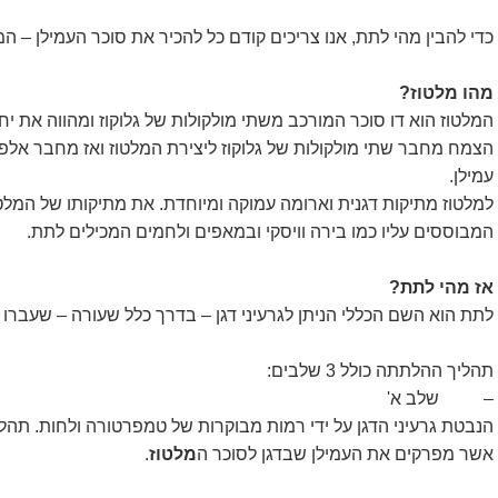
כדי להבין מהי לתת, אנו צריכים קודם כל להכיר את סוכר העמילן – המ
מהו מלטוז?
המלטוז הוא דו סוכר המורכב משתי מולקולות של גלוקוז ומהווה את י
הצמח מחבר שתי מולקולות של גלוקוז ליצירת המלטוז ואז מחבר אלפי 
עמילן.
למלטוז מתיקות דגנית וארומה עמוקה ומיוחדת. את מתיקותו של המל
המבוססים עליו כמו בירה וויסקי ובמאפים ולחמים המכילים לתת.
אז מהי לתת?
לתת הוא השם הכללי הניתן לגרעיני דגן – בדרך כלל שעורה – שעברו
תהליך ההלתתה כולל 3 שלבים:
– שלב א'
הנבטת גרעיני הדגן על ידי רמות מבוקרות של טמפרטורה ולחות. תהלי
אשר מפרקים את העמילן שבדגן לסוכר ה
מלטוז
.