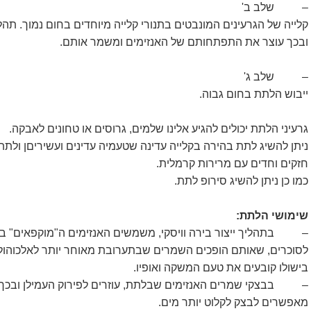
– שלב ב'
קלייה של הגרעינים המונבטים בתנורי קלייה מיוחדים בחום נמוך. תה
ובכך עוצר את התפתחותם של האנזימים ומשמר אותם.
– שלב ג'
ייבוש הלתת בחום גבוה.
גרעיני הלתת יכולים להגיע אלינו שלמים, גרוסים או טחונים לאבקה.
ניתן להשיג לתת בהירה בקלייה עדינה שטעמיה עדינים ועשיריםן ולת
חזקים וחדים עם מרירות קרמלית.
כמו כן ניתן להשיג סירופ לתת.
שימושי הלתת:
– בתהליך ייצור בירה וויסקי, משמשים האנזימים ה"מוקפאים" בל
לסוכרים, שאותם הופכים השמרים שבתערובת מאוחר יותר לאלכוהול. 
בישולו קובעים את טעם המשקה ואופיו.
– בבצקי שמרים האנזימים שבלתת, עוזרים לפירוק העמילן ובכך מע
מאפשרים לבצק לקלוט יותר מים.