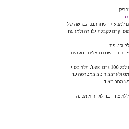
בריק.
ין.
ריים למניעת השחרתם, הברשה של
וס וקרם לקבלת גלזורה ולמניעת
ק וקטיפתי.
ו צהבהב וישנם נפאז'ים בטעמים
את הנפאז' יש לערבב עם 50%-100% מים (דהיינו 50 – 100 גרם מים לכל 100 גרם נפאז', תלוי בסוג
 נמס ולערבב היטב במטרפה עד
ש מהר מאוד.
ללא צורך בדילול והוא מכונה