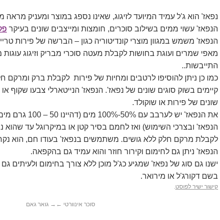
נפאז' הוא ג'ל עמיד המיועד לזיגוג, שאינו נספג במוצר ומעניק מראה מ
הנפאז' עשוי ממים בשילוב סוכרים, חומצות ומייצבים שונים בעיקר
פקט
הנפאז' משמש במגוון מוצרי קונדיטוריה כגון – הברשה של פירות ט
מאפי שמרים ועוגת בחושות לקבלת מעטה סוכרי מבריק וזיגוג עוגות מ
התייבשות..
כמו כן ניתן להוסיפו לרטבים ומחיות של פירות לקבלת ברק ומרקם חל
קיימים בשוק סוגים שונים של נפאז'. הנפאז' הנייטארלי צבעו שקוף א
שונים של פירות או שוקולד.
הנפאז' ובצרכי השימוש) ואז לחמם בסיר קטן או במיקרוגל עד שהוא
לקבלת מרקם חלק ללא גושים. משתמשים בנפאז' בעודו חם, הוא נקר
הנפאז' ניתן גם לחימום וקירור חוזר והוא עמיד גם בהקפאה.
ישנו גם סוג של נפאז' שמגיע כג'ל מוכן ללא צורך בחימום ולעיתים גם 
בשם דקורג'ל או מירואר.
קישור ישיר לפוסט
.
סוכר אינוורטי
←
→
גואר גאם