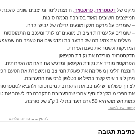
מיקס של
דקסטרוזה
,
פרוקטוזה
, חומצת לימון ומייצבים שונים להכנת 
המייצבים חשובים מאוד בסורבה מכמה סיבות:
– שומרים על מרקם חלק ומונעים גדילה של גבישי קרח.
– שומרים על עמידות ויציבות, מונעים "נזילות" ומעכבים התמוססות.
– מעלים את צמיגותה של התערובת ומדגישים את טעמה מה שמאפש
המתיקות ולשמר את טעם הפירות.
הדקסטרוזה מורידה את נקודת הקיפאון.
הפרוקטוז מוריד את נקודת הקיפאון ומדגיש את הארומה הפירותית.
חומצת הלימון משלימה את פעולת המייצבים ומשפרת את הטעם הפיר
ניתן ליצור עימי קשר במייל או בטלפון לרכישת התערובת.
לצורך פעולתו יש לערבב את התערובת מים וסוכר ולהביא לטמפרטורה של 85 
את הפרי מומלץ להוסיף אחרי שהתערובת התקררה כדי לשמר את טע
כמות השימוש היא 50 גרם תערובת ל- 1 ק"ג של סורבה.
קישור ישיר לפוסט
.
לציטין
←
→
סודיום אלגינט
כתיבת תגובה