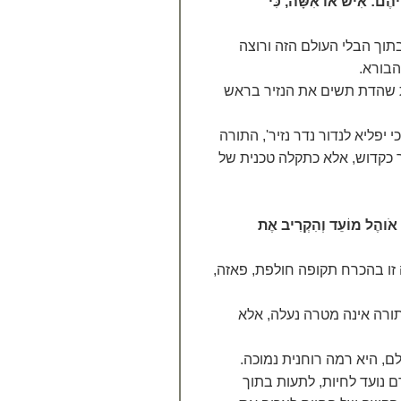
ֵיהֶם: אִישׁ אוֹ אִשָּׁה, כִּי
תוך הבלי העולם הזה ורוצה
הבורא.
ת שהדת תשים את הנזיר בראש
יפליא לנדור נדר נזיר', התורה
יר כקדוש, אלא כתקלה טכנית של
ַח אֹוהֶל מוֹעֵד וְהִקְרִיב אֶת
זו בהכרח תקופה חולפת, פאזה,
תורה אינה מטרה נעלה, אלא
, היא רמה רוחנית נמוכה.
 נועד לחיות, לתעות בתוך