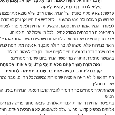
וַיְדַבֵּר יְהוָה אֶל מֹשֶׁה לֵּאמֹר: דַּבֵּר אֶל בְּנֵי יִשְׂרָאֵל וְאָמַרְתָּ אֲל
יַפְלִיא לִנְדֹּור נֶדֶר נָזִיר, לְהַזִּיר לַיהוָה.
פרשת נשא עוסקת בעניינו של הנזיר, אותו אדם שלא מוצא את עצמו ב
לפרוש מן העולם ולהימנע מתענוגיו ולהקדיש את חייו אך ורק לעבודת 
לכאורה, הנזיר אמור להיות פסגת השאיפות הדתית ולא מופרך לצפו
ההירארכיה החברתית כמודל לחיקוי לכל מי שיכול להיות כמוהו.
אבל מבין המילים של הפסוק שלנו אנחנו שומעים משהו אחר לגמרי: 'כי 
רואה בנזירות פלא, משהו לא ברור ולא מובן. היא אינה מתייחסת לנז
אדם שכבר נדר נדר וכעת חייב לקיים אותו, רק כדי לעמוד במילתו.
בהמשך מתארת התורה מה עושה הנזיר ביום שהנדר מסתיים:
וְזֹאת תּוֹרַת הַנָּזִיר בְּיוֹם מְלֹאות יְמֵי נִזְרוֹ: יָבִיא אֹותוֹ אֶל פֶּת
קָורְבָּנוֹ לַיהוָה…כַבְשָׂה אַחַת בַּת שְׁנָתָהּ תְּמִימָה, לְחַטָּאת.
התורה אפילו לא רואה אופציה שהנזירות נמשכת כל החיים, מבחינתה 
שלב בתהליך.
וכשהתהליך מסתיים צריך הנזיר להביא קרבן חטאת! הנזירות בעיני ה
חטא!
בתפיסה הדתית היהודית, עבודת אלוהים שבאה מתוך פרישה מן העולם
אלוהים מספיק קדוש ופרוש ושלם לכשעצמו, לא זו תכלית האדם. האדם