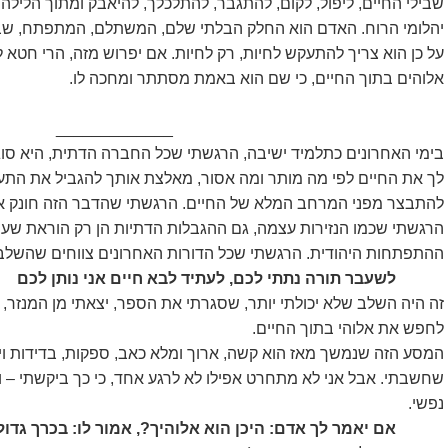
שבילי החיים, ליפול, לקום, להתגבר, להתלכלך, להיאבק ומתוך הליל
יהלומי הרוח. האדם הוא החלק הבלתי שלם, המשתלם, המתפתח, שב
על כן הוא צריך להתעקש לחיות, רק לחיות. אם יפרוש מזה, הרי חטא 
אלוהים בתוך החיים, כי שם הוא באמת מסתתר ומחכה לו.
_____________
בימי האחרונים כתלמיד ישיבה, הרגשתי שכל החברה הדתית, היא סוג
לך את החיים לפי מה מותר ומה אסור, מאלצת אותך להגביל את התענו
להתבצר מפני המרחב המלא של החיים. הרגשתי שהדבר הזה חונק או
הרגשתי שכמו הנזירות עצמה, גם ההגבלות הדתיות הן רק הוראת שע
ההתפתחות היהודית. הרגשתי שכל הדורות האחרונים צווחים שהשלב
לשעבר תורה נתתי לכם, לעתיד לבא חיים אני נותן לכם
זה היה השלב שלא יכולתי יותר, שסגרתי את הספר, יצאתי מן המנזר,
לחפש את אלוהי בתוך החיים.
המסע הזה שנמשך מאז הוא קשה, ארוך ומלא כאב, ספקות, בדידות ויי
שחשבתי. אבל אני לא מתחרט אפילו לא לרגע אחד, כי כך ביקשתי –
נפשי.
אם יאמר לך אדם: היכן הוא אלוהיך?, אמור לו: בכרך גדו