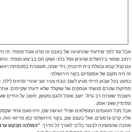
אבל עוד לפני שידעתי שהחגיגה של באבט זה סרט אוכל מופתי, זה הי
רחוב שמאי בירושלים שהגיש וופל בלגי ושוקו חם בביצוע מופתי. הח
עם קהל קבוע ובעלת בית חייכנית, נילי שמה, מעוטרת במטפחת ראש וב
זה היה מקום של אסקפיזם בקור הירושלמי.
כמעט בכל שבוע הייתי מגיע לשם, טבח צעיר ועני אחרי סרוויס לילה, א
מתיקות שטרם פגשת
י ועומקים של שוקולד שלא ידעתי שקיימים. אחרי
חשבתי שאהיה רב גדול. יושב ואוכל ולוגם ומעשן, חושב על החיים שעוד
ומדמיין שאני אומן.
אבל מכל הטעמים המופלאים שנילי הגישה שם, היה טעם אחד שקסם לי
אליו: קרם ערמונים. אולי בעצם שם, בקור הירושלמי כמו פריזאי הזה
אהבה שהמשיכה לבעור בליבי לאורך כל הדרך.
"המלכה תבקש ערמ