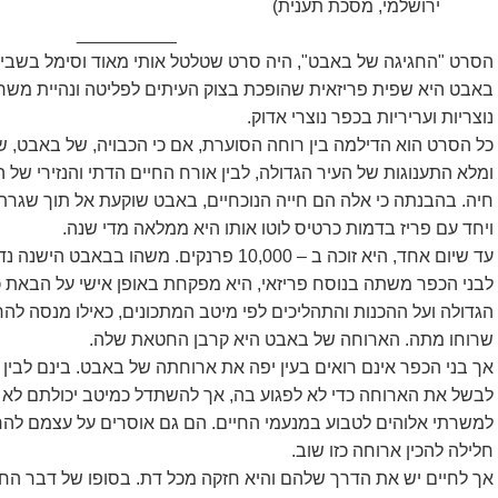
ירושלמי, מסכת תענית)
__________
הסרט "החגיגה של באבט", היה סרט שטלטל אותי מאוד וסימל בשביל
באבט היא שפית פריזאית שהופכת בצוק העיתים לפליטה ונהיית משר
נוצריות ועריריות בכפר נוצרי אדוק.
כל הסרט הוא הדילמה בין רוחה הסוערת, אם כי הכבויה, של באבט, ש
ומלא התענוגות של העיר הגדולה, לבין אורח החיים הדתי והנזירי של 
חיה. בהבנתה כי אלה הם חייה הנוכחיים, באבט שוקעת אל תוך שגר
ויחד עם פריז בדמות כרטיס לוטו אותו היא ממלאה מדי שנה.
עד שיום אחד, היא זוכה ב – 10,000 פרנקים. משהו
לבני הכפר משתה בנוסח פריזאי, היא מפקחת באופן אישי על הבאת כ
הגדולה ועל ההכנות והתהליכים לפי מיטב המתכונים, כאילו מנסה לה
שרוחו מתה. הארוחה של באבט היא קרבן החטאת שלה.
אך בני הכפר אינם רואים בעין יפה את ארוחתה של באבט. בינם לבי
לבשל את הארוחה כדי לא לפגוע בה, אך להשתדל כמיטב יכולתם לא לי
למשרתי אלוהים לטבוע במנעמי החיים. הם גם אוסרים על עצמם לה
חלילה להכין ארוחה כזו שוב.
אך לחיים יש את הדרך שלהם והיא חזקה מכל דת. בסופו של דבר הח