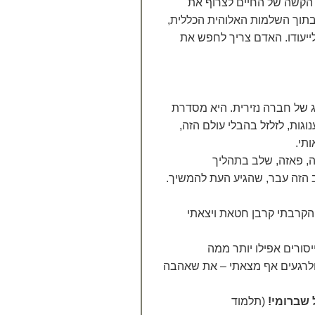
ה הקשה של החיים לצרוף את
תוך השלמות האלוהית הכללית,
לייעודו. האדם צריך לחפש את
 של חברה נזירית. היא מסדרת
גות, לזלזל בהבלי עולם הזה,
תי.
ה, פאזה, שלב בתהליך
 הזה עבר, שהגיע העת להמשיך.
 הקרבתי קרבן חטאת ויצאתי
סורים אפילו יותר ממה
 ולרגעים אף מצאתי – את שאהבה
ל שברומי!
(תלמוד